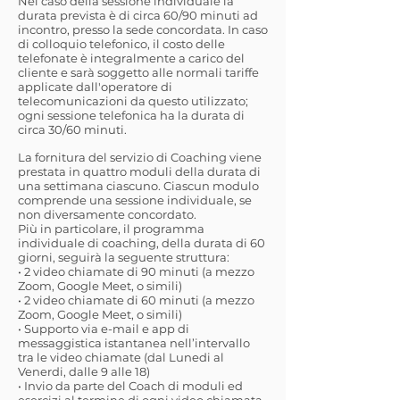
Nel caso della sessione individuale la
durata prevista è di circa 60/90 minuti ad
incontro, presso la sede concordata. In caso
di colloquio telefonico, il costo delle
telefonate è integralmente a carico del
cliente e sarà soggetto alle normali tariffe
applicate dall'operatore di
telecomunicazioni da questo utilizzato;
ogni sessione telefonica ha la durata di
circa 30/60 minuti.
La fornitura del servizio di Coaching viene
prestata in quattro moduli della durata di
una settimana ciascuno. Ciascun modulo
comprende una sessione individuale, se
non diversamente concordato.
Più in particolare, il programma
individuale di coaching, della durata di 60
giorni, seguirà la seguente struttura:
• 2 video chiamate di 90 minuti (a mezzo
Zoom, Google Meet, o simili)
• 2 video chiamate di 60 minuti (a mezzo
Zoom, Google Meet, o simili)
• Supporto via e-mail e app di
messaggistica istantanea nell’intervallo
tra le video chiamate (dal Lunedi al
Venerdi, dalle 9 alle 18)
• Invio da parte del Coach di moduli ed