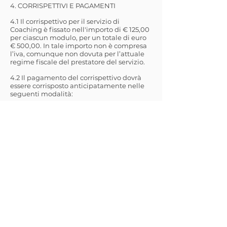
4. CORRISPETTIVI E PAGAMENTI
4.1 Il corrispettivo per il servizio di
Coaching è fissato nell'importo di € 125,00
per ciascun modulo, per un totale di euro
€ 500,00. In tale importo non è compresa
l’iva, comunque non dovuta per l’attuale
regime fiscale del prestatore del servizio.
4.2 Il pagamento del corrispettivo dovrà
essere corrisposto anticipatamente nelle
seguenti modalità:
il primo, a titolo di acconto, all’inizio del
percorso (a seguito dell’accettazione del
presente accordo, e precedentemente
all’invio del pacchetto di introduzione da
parte del Coach, e dello svolgimento della
prima sessione
il secondo, prima dello svolgimento della
seconda sessione
il terzo, prima dello svolgimento della
terza sessione
il quarto ed ultimo, prima dello
svolgimento della quarta ed ultima
sessione
Il prestatore si riserva il diritto di non dare