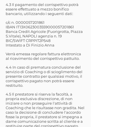
4.3 Il pagamento del corrispettivo potrà
essere effettuato a mezzo bonifico
bancario, utilizzando i seguenti dati:
c/c n.
0000057201861
IBAN IT13X0623003559000057201861
Banca Credit Agricole (Fuorigrotta, Piazza
S.Vitale), NAPOLI agenzia n. 19
BIC/SWIFT CRPPIT2P548
Intestato a Di Finizio Anna
Verrà emessa regolare fattura elettronica
al ricevimento del corrispettivo pattuito.
4.4 In caso di prematura conclusione del
servizio di Coaching o di scioglimento del
presente contratto per qualsiasi motivo, il
corrispettivo pagato non potrà essere
restituito.
4.5 Il prestatore si riserva la facoltà, a
propria esclusiva discrezione, di non
iniziare o non proseguire l'attività di
Coaching che le risultasse non gradita. Nel
caso la decisione di concludere l'accordo
fosse la propria, il prestatore si impegna a
darne comunicazione scritta al cliente e a
restituire parte del corrispettivo pagato,