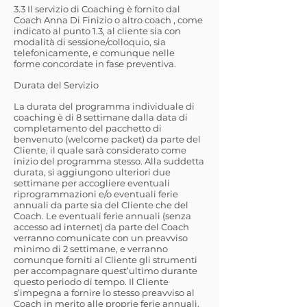
3.3 Il servizio di Coaching è fornito dal
Coach Anna Di Finizio o altro coach , come
indicato al punto 1.3, al cliente sia con
modalità di sessione/colloquio, sia
telefonicamente, e comunque nelle
forme concordate in fase preventiva.
Durata del Servizio
La durata del programma individuale di
coaching è di 8 settimane dalla data di
completamento del pacchetto di
benvenuto (welcome packet) da parte del
Cliente, il quale sarà considerato come
inizio del programma stesso. Alla suddetta
durata, si aggiungono ulteriori due
settimane per accogliere eventuali
riprogrammazioni e/o eventuali ferie
annuali da parte sia del Cliente che del
Coach. Le eventuali ferie annuali (senza
accesso ad internet) da parte del Coach
verranno comunicate con un preavviso
minimo di 2 settimane, e verranno
comunque forniti al Cliente gli strumenti
per accompagnare quest’ultimo durante
questo periodo di tempo. Il Cliente
s’impegna a fornire lo stesso preavviso al
Coach in merito alle proprie ferie annuali.