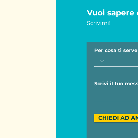
Vuoi sapere 
Scrivimi!
Per cosa ti serve
CHIEDI AD A