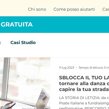
Chi sono
Come posso aiutarti
Cas
 GRATUITA
g
Casi Studio
11 lug 2023
Tempo di lettura: 5 
SBLOCCA IL TUO L
tornare alla danza 
capire la tua strada
LA STORIA DI LETIZIA: da co
Poste Italiane a fundraisin
performative. PERCO