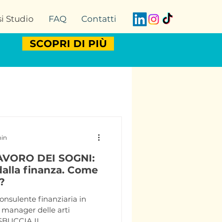
i Studio
FAQ
Contatti
SCOPRI DI PIÙ
min
AVORO DEI SOGNI:
dalla finanza. Come
?
nsulente finanziaria in
g manager delle arti
RSO: SBUCCIA IL...