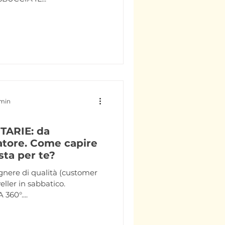
 min
TARIE: da
atore. Come capire
sta per te?
egnere di qualità (customer
eller in sabbatico.
60°....