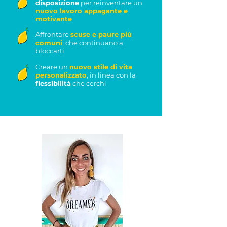
disposizione
per reinventare un
nuovo lavoro appagante e
motivante
Affrontare
scuse e paure più
comuni
, che continuano a
bloccarti
​Creare un
nuovo stile di vita
personalizzato
, in linea con la
flessibilità
che cerchi