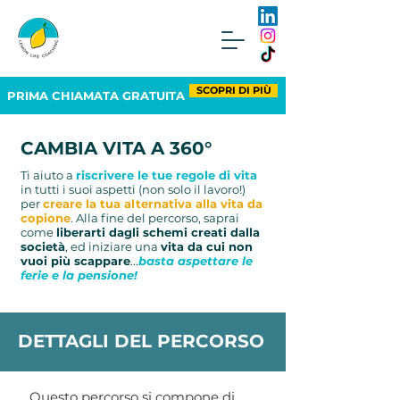
SCOPRI DI PIÙ
PRIMA CHIAMATA GRATUITA
CAMBIA VITA A 360°
Ti aiuto a
riscrivere le tue regole di vita
in tutti i suoi aspetti (non solo il lavoro!)
per
creare la tua alternativa alla vita da
copione
. Alla fine del percorso, saprai
come
liberarti dagli schemi creati dalla
società
, ed iniziare una
vita da cui non
vuoi più scappare
...
basta aspettare le
ferie e la pensione!
DETTAGLI DEL PERCORSO
Questo percorso si compone di