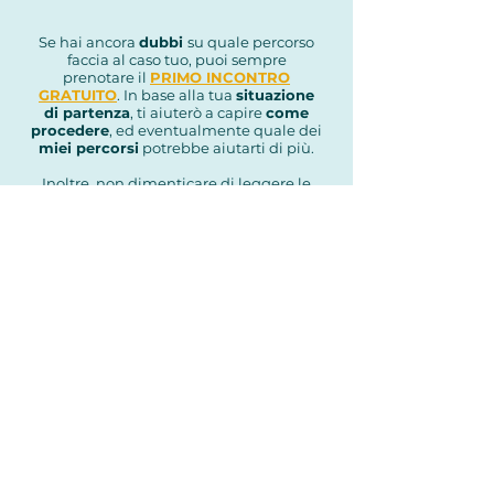
Se hai ancora
dubbi
su quale percorso
faccia al caso tuo, puoi sempre
prenotare il
PRIMO INCONTRO
GRATUITO
. In base alla tua
situazione
di partenza
, ti aiuterò a capire
come
procedere
, ed eventualmente quale dei
miei percorsi
potrebbe aiutarti di più.
Inoltre, non dimenticare di leggere le
FAQ
per maggiori dettagli sullo
svolgimento dei percorsi.
SCOPRI IL MIO METODO
Dicono di me...
Bruno I., ITALIA