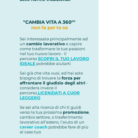
"CAMBIA VITA A 360
°"
non fa per te se
Sei interessatə principalmente ad
un
cambio lavorativo
e capire
come trasformare le tue passioni
nel tuo nuovo lavoro - il
percorso
SCOPRI IL TUO LAVORO
IDEALE
potrebbe aiutarti
Sai già che vita vuoi, ed hai solo
bisogno di trovare la
forza per
affrontare il giudizio degli altri
-
considera invece il
percorso
LICENZIATI A CUOR
LEGGERO
Se sei alla ricerca di chi ti guidi
verso la tua prossima
promozione
,
cambio settore, o trasferimento
lavorativo all’estero, l’aiuto di un
career coach
potrebbe fare di più
al caso tuo