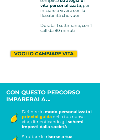
semplice
strategia di
vita personalizzata
, per
iniziare a vivere con la
flessibilità che vuoi
Durata: 1 settimana, con 1
call da 90 minuti
VOGLIO CAMBIARE VITA
CON QUESTO PERCORSO
IMPARERAI A...
Definire in
modo personalizzato
i
principi guida
della tua nuova
vita, dimenticando gli
schemi
imposti dalla società
Sfruttare le
risorse a tua