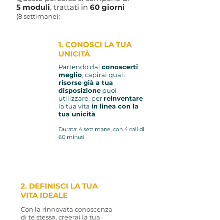
5
moduli
, trattati in
6
0 giorni
:
(8 settimane)
1. CONOSCI LA TUA
UNICITÀ
Partendo
dal
conoscerti
meglio
, capirai quali
risorse già a tua
disposizione
puoi
u
tilizzare,
per
reinventare
la tua vita
in linea con la
tua unicità
Durata: 4 settimane, con 4 call di
60 minuti
2. DEFINISCI LA TUA
VITA IDEALE
Con la rinnovata conoscenza
di te stessə, creerai la tua