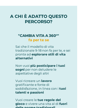
A CHI È ADATTO QUESTO
PERCORSO?
"CAMBIA VITA A 360°"
fa per te se
Sai che il modello di vita
tradizionale 9-18 non fa per te, e sei
prontə ad
esplorare stili di vita
alternativi
Non vuoi
più posticipare i tuoi
sogni
per non deludere le
aspettative degli altri
Vuoi ricreare un
lavoro
gratificante e fonte di
soddisfazione, in linea con i
tuoi
talenti e passioni
Vuoi creare le
tue regole del
gioco
e vivere una vita al di
fuori
delle norme tradizionali