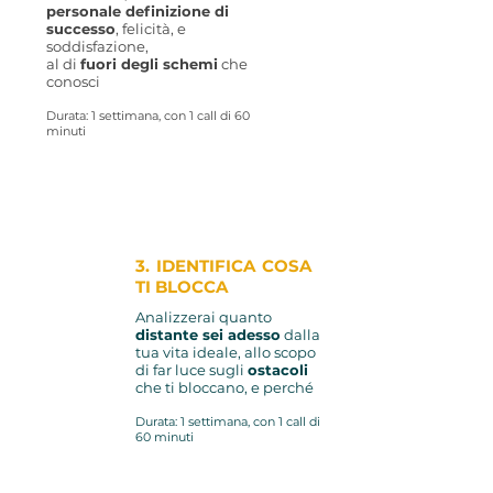
personale
definizione di
successo
, felicità, e
soddisfazione,
al di
fuori degli schemi
c
he
conosci
Durata: 1 settimana, con 1 call di 60
minuti
3. IDENTIFICA COSA
TI BLOCCA
An
alizzerai quanto
distante sei adesso
dalla
tua vita ideale, allo scopo
di fa
r lu
ce sugli
ostacoli
che ti bloccano, e perché
Durata: 1 settimana, con 1 call di
60 minuti