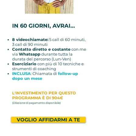
IN 60 GIORNI, AVRAI...
8 videochiamate:
5 call di 60 minuti,
3 call di 90 minuti
Contatto diretto e costante
con me
via
Whatsapp
durante tutta la
durata del percorso (Lun-Ven)
Eserciziario
con più di 10 tecniche e
strumenti di coaching
INCLUSA
: Chiamata di
follow-up
dopo un mese
L'INVESTIMENTO PER QUESTO
PROGRAMMA È DI 904€
(Dilazione di pagamento disponibile)
VOGLIO AFFIDARMI A TE