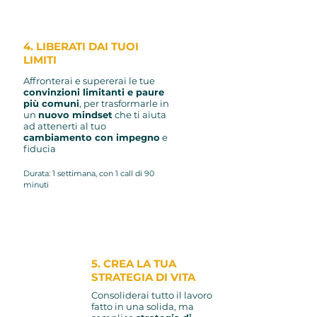
4. LIBERATI DAI TUOI
LIMITI
Affronterai e
supererai le tue
convinzioni limitanti e
paure
più comuni
, per tra
sformarle in
un
nuovo mindset
che ti aiuta
ad attenerti al tuo
cambiamento con impegno
e
fiducia
Durata: 1 settimana, con 1 call di 90
minuti
5. CREA LA TUA
STRATEGIA DI VITA
Consoliderai tutto il lavoro
fatto in una solida, ma