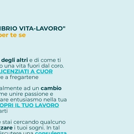
LIBRIO VITA-LAVORO"
per te se
o più soluzioni
 degli altri
e di come ti
 una vita fuori dal coro.
LICENZIATI A CUOR
e a fregartene
ipalmente ad un
cambio
me unire passione e
are entusiasmo nella tua
OPRI IL TUO LAVORO
rti
 e stai cercando qualcuno
zzare
i tuoi sogni. In tal
discutere una
consulenza