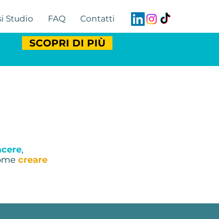
i Studio
FAQ
Contatti
SCOPRI DI PIÙ
acere
,
 come
creare