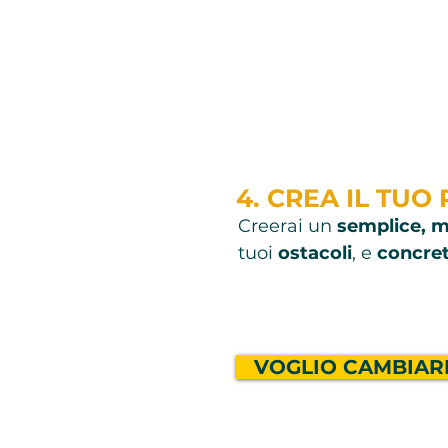
4. CREA IL TUO
C
reerai un
semplice, m
tuoi
ostacoli
, e
concre
VOGLIO CAMBIARE