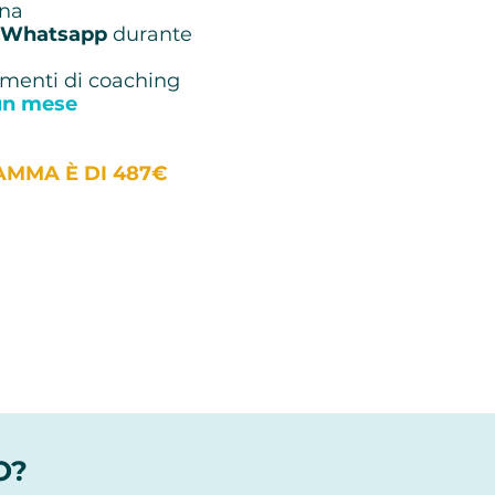
una
Whatsapp
durante
rumenti di coaching
un mese
AMMA È DI 487€
O?