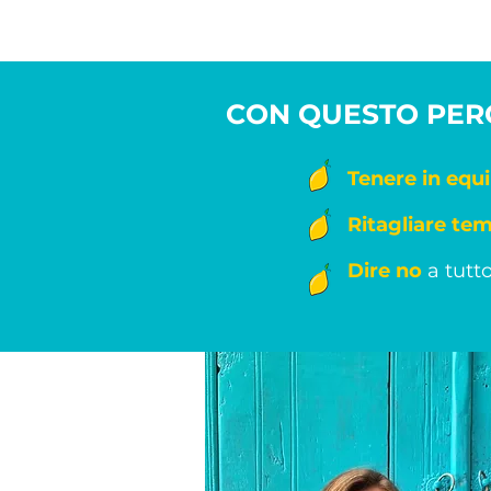
CON QUESTO PERC
Tenere in equi
Ritagliare te
Dire no
a tutto