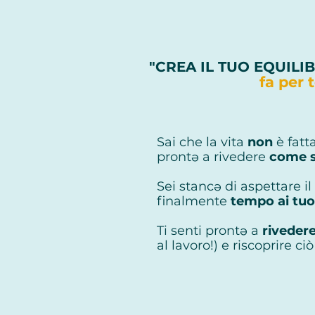
"CREA IL TUO EQUILI
fa per 
Sai che la vita
non
è fatt
prontə a rivedere
come s
Sei stancə di aspettare il
finalmente
tempo ai tuoi
Ti senti prontə a
rivedere
al lavoro!) e riscoprire ci