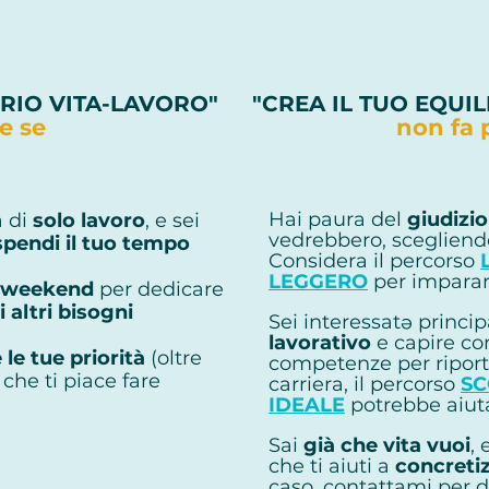
BRIO VITA-LAVORO"
"CREA IL TUO EQUI
te se
non fa 
Puoi acquistare in un'unica 
Hai paura del
giudizio
a di
solo lavoro
, e sei
vedrebbero, scegliendo
pendi il tuo tempo
Considera il percorso
LEGGERO
per imparar
weekend
per dedicare
 altri bisogni
Sei interessatə princ
lavorativo
e capire co
 le tue priorità
(oltre
competenze per riport
ò che ti piace fare
carriera, il percorso
SC
IDEALE
potrebbe aiuta
Sai
già che vita vuoi
,
che ti aiuti a
concreti
caso, contattami per 