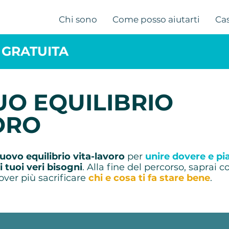
Chi sono
Come posso aiutarti
Cas
 GRATUITA
UO EQUILIBRIO
ORO
uovo equilibrio vita-lavoro
per
unire dovere e pi
i tuoi veri bisogni
. Alla fine del percorso, saprai
ver più sacrificare
chi e cosa ti fa stare bene
.